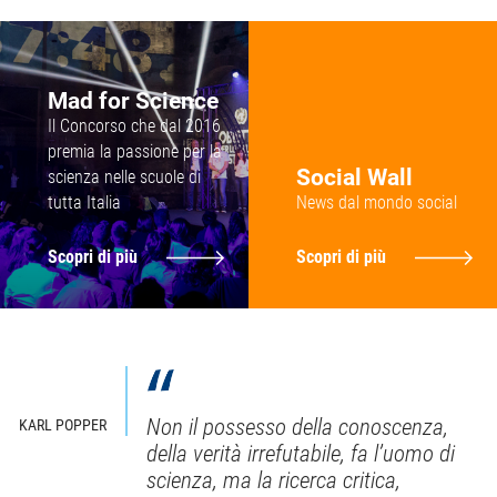
Mad for Science
Il Concorso che dal 2016
premia la passione per la
Social Wall
scienza nelle scuole di
tutta Italia
News dal mondo social
Scopri di più
Scopri di più
Non il possesso della conoscenza,
KARL POPPER
della verità irrefutabile, fa l’uomo di
scienza, ma la ricerca critica,