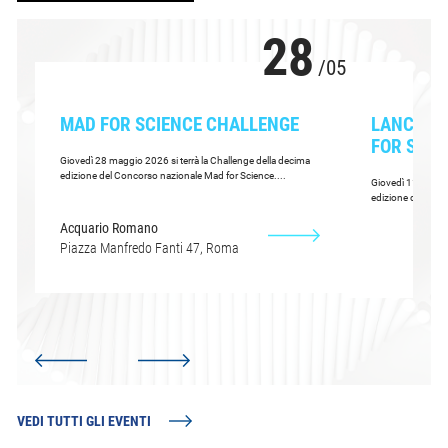
28
/05
MAD FOR SCIENCE CHALLENGE
LANCIO 
FOR SCIE
Giovedì 28 maggio 2026 si terrà la Challenge della decima
edizione del Concorso nazionale Mad for Science....
Giovedì 11 giugno
edizione di Mad f
Acquario Romano
Piazza Manfredo Fanti 47, Roma
VEDI TUTTI GLI EVENTI