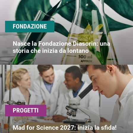
FONDAZIONE
Nasce la Fondazione Diasorin: una
storia che inizia da lontano
PROGETTI
Mad for Science 2027: inizia la sfida!