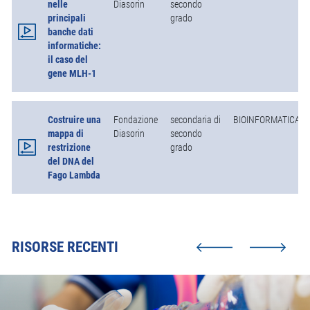
nelle
Diasorin
secondo
principali
grado
banche dati
informatiche:
il caso del
gene MLH-1
Costruire una
Fondazione
secondaria di
BIOINFORMATICA
mappa di
Diasorin
secondo
restrizione
grado
del DNA del
Fago Lambda
RISORSE RECENTI